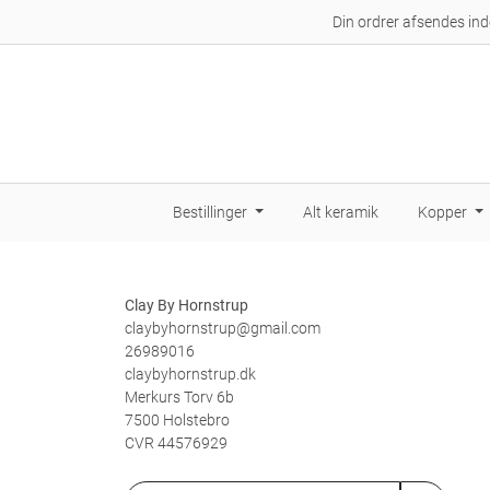
Din ordrer afsendes in
Bestillinger
Alt keramik
Kopper
Clay By Hornstrup
claybyhornstrup@gmail.com
26989016
claybyhornstrup.dk
Merkurs Torv 6b
7500 Holstebro
CVR 44576929