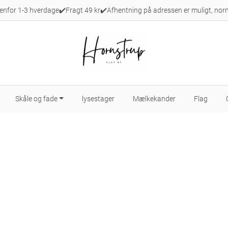
denfor 1-3 hverdage✔️Fragt 49 kr✔️Afhentning på adressen er muligt, norm
Skåle og fade
lysestager
Mælkekander
Flag