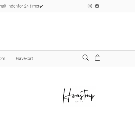
alt indenfor 24 timer✔️
Om
Gavekort