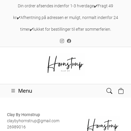
Din ordrer afsendes indenfor 1-3 hverdage✔️Fragt 49
kr✔️Afhentning på adressen er muligt, normalt indenfor 24
timer✔️lukket for bestillinger til efter sommerferien.
Menu
Clay By Hornstrup
claybyhornstrup@gmail.com
26989016